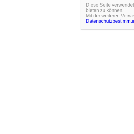
Stelle
Diese Seite verwendet 
bieten zu können.
Mit der weiteren Verw
Datenschutzbestimmu
BADMINTON
Gelegentlich Treffen sich die Federballspieler in Billingshausen. G
vorbeikommen und mitmachen. – Dienstags ab 20:00 Uhr
Wandertage.