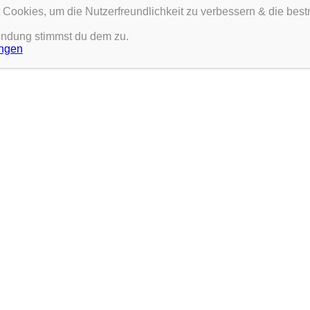
Cookies, um die Nutzerfreundlichkeit zu verbessern & die best
endung stimmst du dem zu.
ngen
espielt wird im DGH Billingshausen. Wer Lust hat, kann einfach