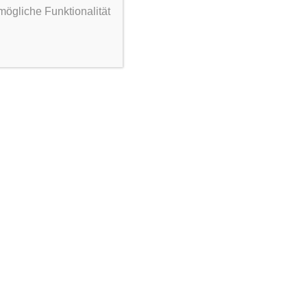
mögliche Funktionalität
Die Sportangebote der Vereine aus Spanbeck
und Reyershausen stehen allen Mitgliedern des
TuSpo Billingshausen offen.