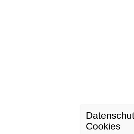
in den Gruppen von
Marion
werden
Ausdauer, Kraftausdauer, Kräftigung,
Muskelaufbau ,Beweglichkeit und
Dehnfähigkeit, Koordination, Entspannung
trainiert. Auch Spaß und Spiele sind in fast
jeder Stunde dabei
Das komplette Gymnastik-Sportangebot
findest du
HIER
FITNESS
in der Sportgruppe von
Antje
steht
ebenso der Spaß an erster Stelle.
Schwerpunkt ist der Fitness Bereich.
Es gibt u.a. Aerobic, Pilates oder
Tabata.
Datenschu
Cookies
Alle Informationen findest du an dieser